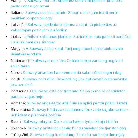
Français:
Subway recrute : Apprenez comment postuler pour des
postes dès aujourd’hui
Italiano:
Subway sta assumendo: Scopri come candidarti per le
posizioni disponibili oggi
Latviešu:
Subway meklē darbiniekus: Uzzini, kā pieteikties uz
vakantajām pozīcijām jau šodien
Lietuvių:
Poilsio restoranas įdarbins: Sužinokite, kaip pateikti paraišką
į laisvas pareigas šiandien
Magyar:
A Subway állást kínál: Tudj meg többet a pozíciókra való
jelentkezésről ma
Nederlands:
Subway is op zoek: Ontdek hoe je vandaag nog kunt
solliciteren
Norsk:
Subway ansetter: Lær hvordan du søker på stillinger i dag
Polski:
Subway zatrudnia: Dowiedz się, jak aplikować o stanowiska
jeszcze dziś
Português:
O Subway está contratando: Saiba como se candidatar
para as vagas hoje
Română:
Subway angajează: Află cum să aplici pentru poziții astăzi
Slovenčina:
Subway hľadá zamestnancov: Dozviete sa, ako sa dnes
uchádzať o pracovné pozície
Suomi:
Subway rekrytoi: Opi kuinka hakea työpaikkoja tänään
Svenska:
Subway anställer: Lär dig hur du ansöker om tjänster idag
Tiếng Việt:
Subway đang tuyển dụng: Tìm hiểu cách nộp đơn ngay