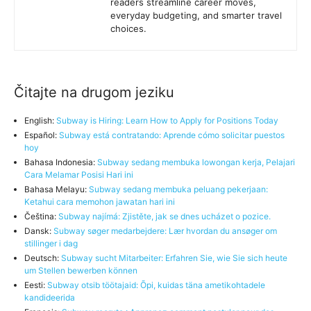
readers streamline career moves,
everyday budgeting, and smarter travel
choices.
Čitajte na drugom jeziku
English:
Subway is Hiring: Learn How to Apply for Positions Today
Español:
Subway está contratando: Aprende cómo solicitar puestos
hoy
Bahasa Indonesia:
Subway sedang membuka lowongan kerja, Pelajari
Cara Melamar Posisi Hari ini
Bahasa Melayu:
Subway sedang membuka peluang pekerjaan:
Ketahui cara memohon jawatan hari ini
Čeština:
Subway najímá: Zjistěte, jak se dnes ucházet o pozice.
Dansk:
Subway søger medarbejdere: Lær hvordan du ansøger om
stillinger i dag
Deutsch:
Subway sucht Mitarbeiter: Erfahren Sie, wie Sie sich heute
um Stellen bewerben können
Eesti:
Subway otsib töötajaid: Õpi, kuidas täna ametikohtadele
kandideerida