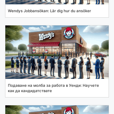
Wendys Jobbansökan: Lär dig hur du ansöker
Подаване на молба за работа в Уенди: Научете
как да кандидатствате