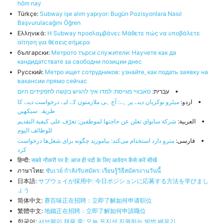
hôm nay
Türkçe:
Subway işe alım yapıyor: Bugün Pozisyonlara Nasıl
Başvurulacağını Öğren
Ελληνικά:
Η Subway προσλαμβάνει: Μάθετε πώς να υποβάλετε
αίτηση για θέσεις σήμερα
български:
Метрото търси служители: Научете как да
кандидатствате за свободни позиции днес
Русский:
Метро ищет сотрудников: узнайте, как подать заявку на
вакансии прямо сейчас
עברית:
סאבוויי מגייסת: למדו איך להגיש בקשה לתפקידים היום
اردو:
میٹرو نوکریاں دینے پر ہے: آج ہی ملازمتوں کے لیے درخواست دینے کا
طریقہ سیکھیں
العربية:
شركة سابواي تعلن عن حاجتها لموظفين: تعرّف على كيفية التقديم
للوظائف اليوم
فارسی:
مترو دارد استخدام می‌کند: بیاموزید چگونه برای شغل‌ها درخواست
کرد
हिन्दी:
सबवे नौकरी पर है: आज ही पदों के लिए आवेदन कैसे करें सीखें
ภาษาไทย:
ซับเวย์ กำลังรับสมัคร: เรียนรู้วิธีสมัครงานวันนี้
日本語:
サブウェイが採用中: 今日ポジションに応募する方法を学びまし
ょう
简体中文:
赛百味正在招聘：立即了解如何申请职位
繁體中文:
地鐵正在招聘：立即了解如何申請職位
한국어:
서브웨이 채용 중: 오늘 포지션 지원하는 방법 배우기