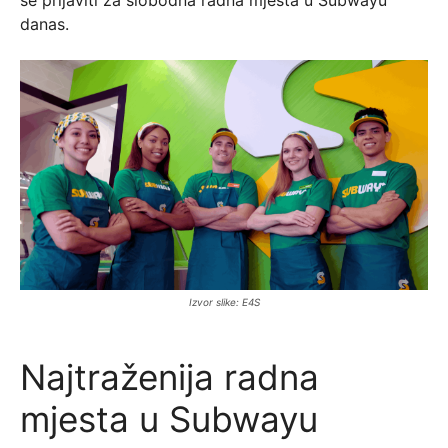
se prijaviti za slobodna radna mjesta u Subwayu
danas.
Izvor slike: E4S
Najtraženija radna
mjesta u Subwayu