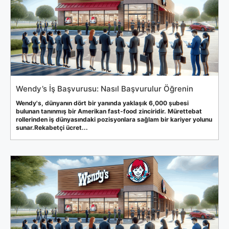
Wendy’s İş Başvurusu: Nasıl Başvurulur Öğrenin
Wendy's, dünyanın dört bir yanında yaklaşık 6,000 şubesi
bulunan tanınmış bir Amerikan fast-food zinciridir. Mürettebat
rollerinden iş dünyasındaki pozisyonlara sağlam bir kariyer yolunu
sunar.Rekabetçi ücret...