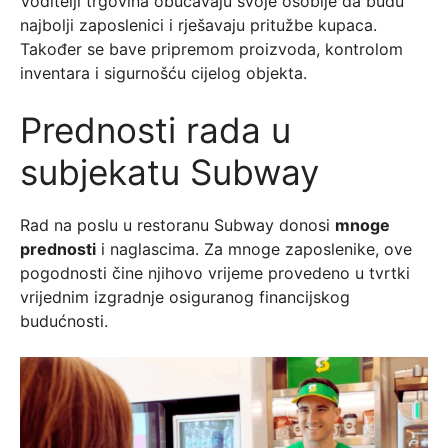
Voditelji trgovina obučavaju svoje osoblje da budu
najbolji zaposlenici i rješavaju pritužbe kupaca.
Također se bave pripremom proizvoda, kontrolom
inventara i sigurnošću cijelog objekta.
Prednosti rada u
subjekatu Subway
Rad na poslu u restoranu Subway donosi
mnoge
prednosti
i naglascima. Za mnoge zaposlenike, ove
pogodnosti čine njihovo vrijeme provedeno u tvrtki
vrijednim izgradnje osiguranog financijskog
budućnosti.