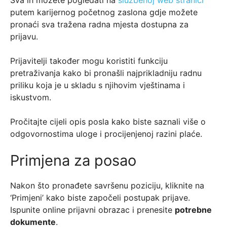
Sva ih možete pogledati na
službenoj web stranici
putem karijernog početnog zaslona gdje možete
pronaći sva tražena radna mjesta dostupna za
prijavu.
Prijavitelji također mogu koristiti funkciju
pretraživanja kako bi pronašli najprikladniju radnu
priliku koja je u skladu s njihovim vještinama i
iskustvom.
Pročitajte cijeli opis posla kako biste saznali više o
odgovornostima uloge i procijenjenoj razini plaće.
Primjena za posao
Nakon što pronađete savršenu poziciju, kliknite na
‘Primjeni’ kako biste započeli postupak prijave.
Ispunite online prijavni obrazac i prenesite
potrebne
dokumente
.