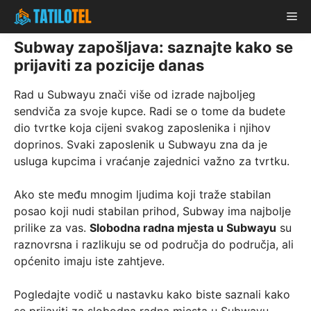
Skip
Me
to
content
Subway zapošljava: saznajte kako se
prijaviti za pozicije danas
Rad u Subwayu znači više od izrade najboljeg
sendviča za svoje kupce. Radi se o tome da budete
dio tvrtke koja cijeni svakog zaposlenika i njihov
doprinos. Svaki zaposlenik u Subwayu zna da je
usluga kupcima i vraćanje zajednici važno za tvrtku.
Ako ste među mnogim ljudima koji traže stabilan
posao koji nudi stabilan prihod, Subway ima najbolje
prilike za vas.
Slobodna radna mjesta u Subwayu
su
raznovrsna i razlikuju se od područja do područja, ali
općenito imaju iste zahtjeve.
Pogledajte vodič u nastavku kako biste saznali kako