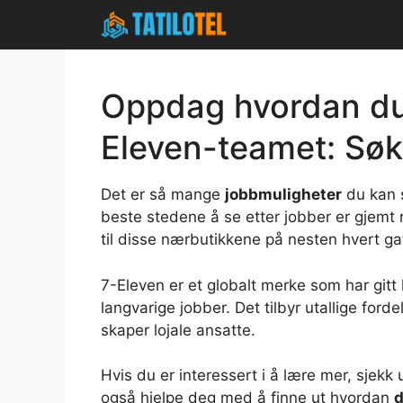
Skip
to
content
Oppdag hvordan du 
Eleven-teamet: Sø
Det er så mange
jobbmuligheter
du kan s
beste stedene å se etter jobber er gjemt 
til disse nærbutikkene på nesten hvert ga
7-Eleven er et globalt merke som har gitt
langvarige jobber. Det tilbyr utallige ford
skaper lojale ansatte.
Hvis du er interessert i å lære mer, sjekk
også hjelpe deg med å finne ut hvordan
d