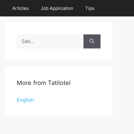
e
Articles
Job Application
Tips
Search
for:
More from Tatilotel
English