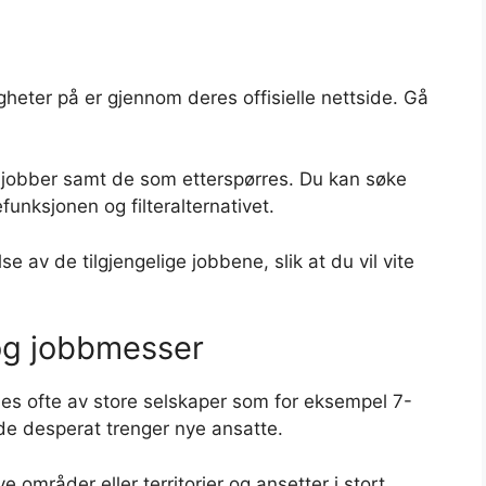
heter på er gjennom deres offisielle nettside. Gå
ge jobber samt de som etterspørres. Du kan søke
funksjonen og filteralternativet.
se av de tilgjengelige jobbene, slik at du vil vite
og jobbmesser
es ofte av store selskaper som for eksempel 7-
 de desperat trenger nye ansatte.
ye områder eller territorier og ansetter i stort