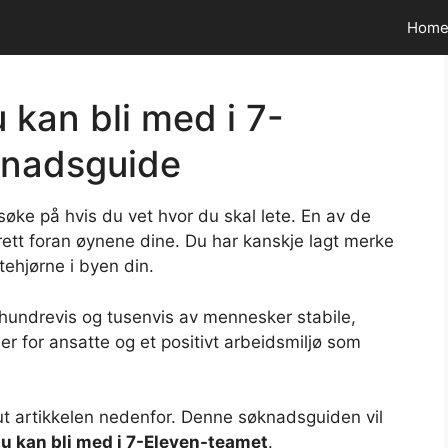
Hom
kan bli med i 7-
knadsguide
øke på hvis du vet hvor du skal lete. En av de
rett foran øynene dine. Du har kanskje lagt merke
tehjørne i byen din.
 hundrevis og tusenvis av mennesker stabile,
eler for ansatte og et positivt arbeidsmiljø som
 ut artikkelen nedenfor. Denne søknadsguiden vil
u kan bli med i 7-Eleven-teamet
.