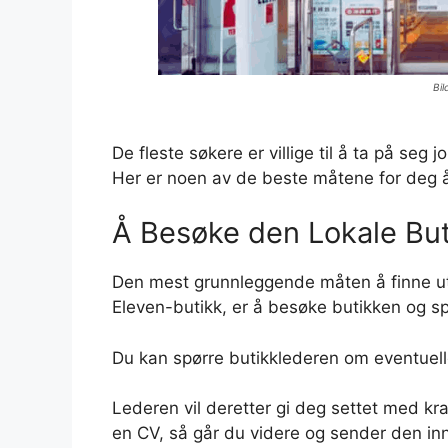
Bil
De fleste søkere er villige til å ta på se
Her er noen av de beste måtene for deg å
Å Besøke den Lokale Bu
Den mest grunnleggende måten å finne ut o
Eleven-butikk, er å besøke butikken og sp
Du kan spørre butikklederen om eventuelle 
Lederen vil deretter gi deg settet med kr
en CV, så går du videre og sender den inn