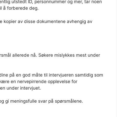
ntlig utstedt ID, personnummer og mer, tar noen
il å forberede deg.
ale kopier av disse dokumentene avhengig av
rsmål allerede nå. Søkere mislykkes mest under
dine på en god måte til intervjueren samtidig som
 være en nervepirrende opplevelse for
n under intervjuet.
g gi meningsfulle svar på spørsmålene.