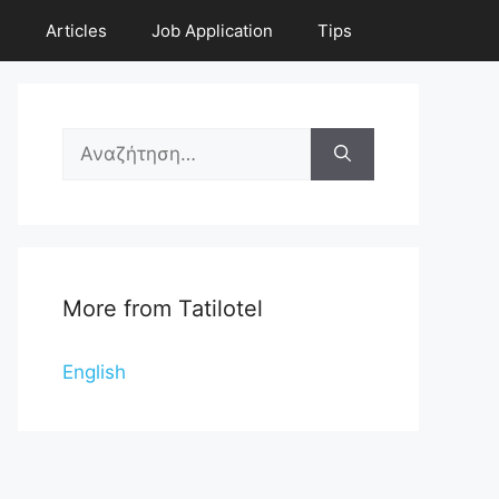
e
Articles
Job Application
Tips
Search
for:
More from Tatilotel
English