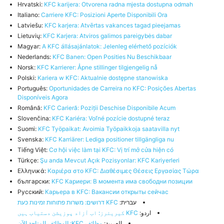
Hrvatski:
KFC karijera: Otvorena radna mjesta dostupna odmah
Italiano:
Carriere KFC: Posizioni Aperte Disponibili Ora
Latviešu:
KFC karjera: Atvērtas vakances tagad pieejamas
Lietuvių:
KFC Karjera: Atviros galimos pareigybės dabar
Magyar:
A KFC állásajánlatok: Jelenleg elérhető pozíciók
Nederlands:
KFC Banen: Open Posities Nu Beschikbaar
Norsk:
KFC Karrierer: Åpne stillinger tilgjengelig nå
Polski:
Kariera w KFC: Aktualnie dostępne stanowiska
Português:
Oportunidades de Carreira no KFC: Posições Abertas
Disponíveis Agora
Română:
KFC Carieră: Poziții Deschise Disponibile Acum
Slovenčina:
KFC Kariéra: Voľné pozície dostupné teraz
Suomi:
KFC Työpaikat: Avoimia Työpaikkoja saatavilla nyt
Svenska:
KFC Karriärer: Lediga positioner tillgängliga nu
Tiếng Việt:
Cơ hội việc làm tại KFC: Vị trí mở cửa hiện có
Türkçe:
Şu anda Mevcut Açık Pozisyonlar: KFC Kariyerleri
Ελληνικά:
Καριέρα στο KFC: Διαθέσιμες Θέσεις Εργασίας Τώρα
български:
KFC Кариери: В момента има свободни позиции
Русский:
Карьера в KFC: Вакансии открыты сейчас
עברית:
KFC דרושים: משרות פתוחות זמינות כעת
اردو:
KFC کیریئرز: اب آزاد پوزیشن دستیاب ہیں
العربية:
وظائف KFC: الوظائف المتاحة الآن