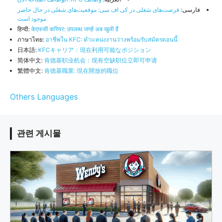
فارسی:
فرصت‌های شغلی در کی اف سی: موقعیت‌های شغلی در حال حاضر
موجود است
हिन्दी:
केएफसी करियर: उपलब्ध जगहें अब खुली हैं
ภาษาไทย:
อาชีพใน KFC: ตำแหน่งงานว่างพร้อมรับสมัครตอนนี้
日本語:
KFCキャリア：現在利用可能なポジション
简体中文:
肯德基职业机会：现有空缺职位立即可申请
繁體中文:
肯德基職業: 現在開放的職位
Others Languages
관련 게시물