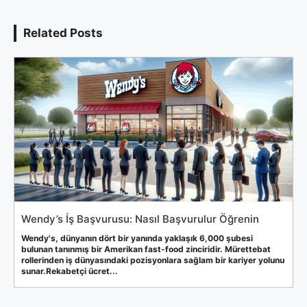
Related Posts
Wendy’s İş Başvurusu: Nasıl Başvurulur Öğrenin
Wendy's, dünyanın dört bir yanında yaklaşık 6,000 şubesi
bulunan tanınmış bir Amerikan fast-food zinciridir. Mürettebat
rollerinden iş dünyasındaki pozisyonlara sağlam bir kariyer yolunu
sunar.Rekabetçi ücret...