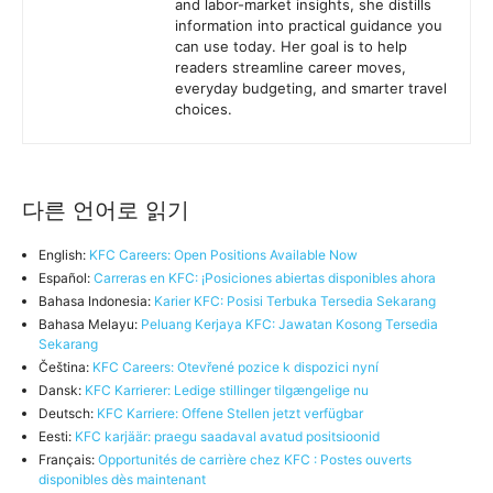
and labor-market insights, she distills
information into practical guidance you
can use today. Her goal is to help
readers streamline career moves,
everyday budgeting, and smarter travel
choices.
다른 언어로 읽기
English:
KFC Careers: Open Positions Available Now
Español:
Carreras en KFC: ¡Posiciones abiertas disponibles ahora
Bahasa Indonesia:
Karier KFC: Posisi Terbuka Tersedia Sekarang
Bahasa Melayu:
Peluang Kerjaya KFC: Jawatan Kosong Tersedia
Sekarang
Čeština:
KFC Careers: Otevřené pozice k dispozici nyní
Dansk:
KFC Karrierer: Ledige stillinger tilgængelige nu
Deutsch:
KFC Karriere: Offene Stellen jetzt verfügbar
Eesti:
KFC karjäär: praegu saadaval avatud positsioonid
Français:
Opportunités de carrière chez KFC : Postes ouverts
disponibles dès maintenant