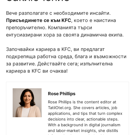
Вече разполагате с необходимите инсайти.
Присъединете се към KFC
, което е наистина
препоръчително. Компанията търси
ентусиазирани хора за своята динамична екипа.
Започвайки кариера в KFC, ви предлагат
подкрепяща работна среда, блага и възможности
за развитие. Действайте сега; изпълнителна
кариера в KFC ви очаква!
Rose Phillips
Rose Phillips is the content editor at
TatilOtel.org. She covers articles, job
applications, and tips that turn complex
decisions into clear, actionable steps.
With a background in digital journalism
and labor-market insights, she distills