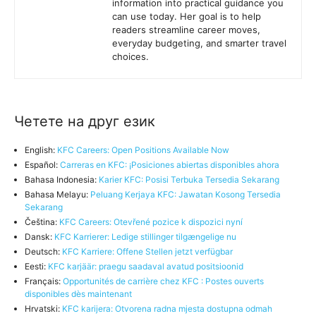
information into practical guidance you
can use today. Her goal is to help
readers streamline career moves,
everyday budgeting, and smarter travel
choices.
Четете на друг език
English:
KFC Careers: Open Positions Available Now
Español:
Carreras en KFC: ¡Posiciones abiertas disponibles ahora
Bahasa Indonesia:
Karier KFC: Posisi Terbuka Tersedia Sekarang
Bahasa Melayu:
Peluang Kerjaya KFC: Jawatan Kosong Tersedia
Sekarang
Čeština:
KFC Careers: Otevřené pozice k dispozici nyní
Dansk:
KFC Karrierer: Ledige stillinger tilgængelige nu
Deutsch:
KFC Karriere: Offene Stellen jetzt verfügbar
Eesti:
KFC karjäär: praegu saadaval avatud positsioonid
Français:
Opportunités de carrière chez KFC : Postes ouverts
disponibles dès maintenant
Hrvatski:
KFC karijera: Otvorena radna mjesta dostupna odmah