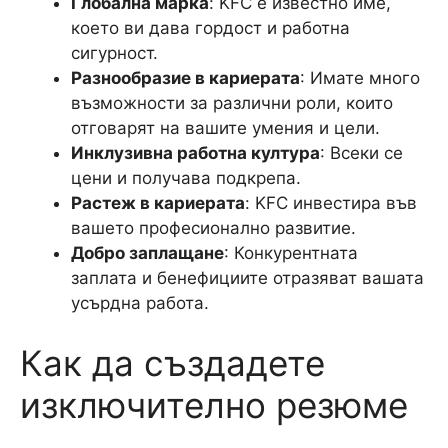
Глобална марка
: KFC е известно име,
което ви дава гордост и работна
сигурност.
Разнообразие в кариерата
: Имате много
възможности за различни роли, които
отговарят на вашите умения и цели.
Инклузивна работна култура
: Всеки се
цени и получава подкрепа.
Растеж в кариерата
: KFC инвестира във
вашето професионално развитие.
Добро заплащане
: Конкурентната
заплата и бенефициите отразяват вашата
усърдна работа.
Как да създадете
изключително резюме