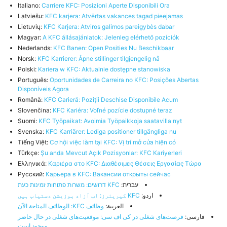
Italiano:
Carriere KFC: Posizioni Aperte Disponibili Ora
Latviešu:
KFC karjera: Atvērtas vakances tagad pieejamas
Lietuvių:
KFC Karjera: Atviros galimos pareigybės dabar
Magyar:
A KFC állásajánlatok: Jelenleg elérhető pozíciók
Nederlands:
KFC Banen: Open Posities Nu Beschikbaar
Norsk:
KFC Karrierer: Åpne stillinger tilgjengelig nå
Polski:
Kariera w KFC: Aktualnie dostępne stanowiska
Português:
Oportunidades de Carreira no KFC: Posições Abertas
Disponíveis Agora
Română:
KFC Carieră: Poziții Deschise Disponibile Acum
Slovenčina:
KFC Kariéra: Voľné pozície dostupné teraz
Suomi:
KFC Työpaikat: Avoimia Työpaikkoja saatavilla nyt
Svenska:
KFC Karriärer: Lediga positioner tillgängliga nu
Tiếng Việt:
Cơ hội việc làm tại KFC: Vị trí mở cửa hiện có
Türkçe:
Şu anda Mevcut Açık Pozisyonlar: KFC Kariyerleri
Ελληνικά:
Καριέρα στο KFC: Διαθέσιμες Θέσεις Εργασίας Τώρα
Русский:
Карьера в KFC: Вакансии открыты сейчас
עברית:
KFC דרושים: משרות פתוחות זמינות כעת
اردو:
KFC کیریئرز: اب آزاد پوزیشن دستیاب ہیں
العربية:
وظائف KFC: الوظائف المتاحة الآن
فارسی:
فرصت‌های شغلی در کی اف سی: موقعیت‌های شغلی در حال حاضر
موجود است