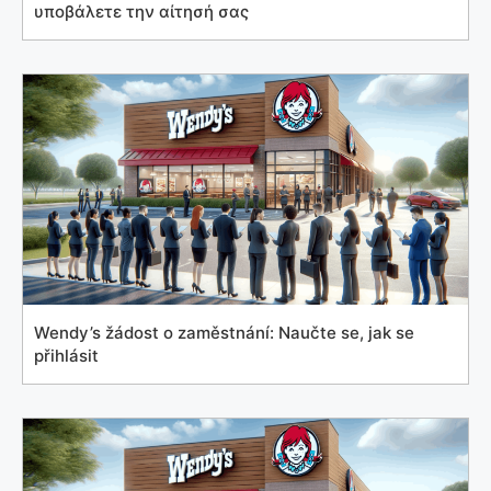
υποβάλετε την αίτησή σας
Wendy’s žádost o zaměstnání: Naučte se, jak se
přihlásit