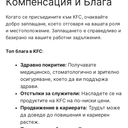
Компенсация и Блага
Когато се присъедините към KFC, очаквайте
добро заплащане, което отговаря на вашата роля
и местоположение. Заплащането е справедливо и
базирано на вашите работни задължения.
Топ блага в KFC
:
Здравно покритие:
Получавате
медицинско, стоматологично и зрително
осигуряване, което да ви поддържа
здрави.
Отстъпки за служители:
Насладете се на
продуктите на KFC на по-ниски цени.
Продвижение в кариерата:
Трудът може
да доведе до повишения и кариерен
растеж.