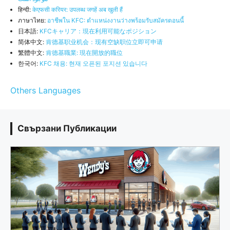
हिन्दी:
केएफसी करियर: उपलब्ध जगहें अब खुली हैं
ภาษาไทย:
อาชีพใน KFC: ตำแหน่งงานว่างพร้อมรับสมัครตอนนี้
日本語:
KFCキャリア：現在利用可能なポジション
简体中文:
肯德基职业机会：现有空缺职位立即可申请
繁體中文:
肯德基職業: 現在開放的職位
한국어:
KFC 채용: 현재 오픈된 포지션 있습니다
Others Languages
Свързани Публикации