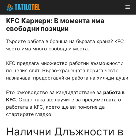
Skip
Me
to
content
KFC Кариери: В момента има
свободни позиции
Търсите работа в бранша на бързата храна? KFC
често има много свободни места.
KFC предлага множество работни възможности
по целия свят. Бързо-хранещата верига често
назначава, предоставяйки работа на хиляди души.
Ето ръководство за кандидатстване за
работа в
KFC
. Също така ще научите за предимствата от
работата в KFC, което ще ви помогне да
стартирате гладко.
Налични Длъжности в