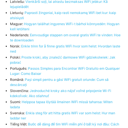
Latviešu:
Vienkārši soļi, lai atrastu bezmaksas WiFi jebkur: Kā
lejupielādēt
Lietuvių:
Paprasti žingsniai, kaip rasti nemokamą WiFi bet kur: kaip
atsisiųsti
Magyar:
Hogyan találhat ingyenes WiFi-t bárhol könnyedén: Hogyan
kell letölteni
Nederlands:
Eenvoudige stappen om overal gratis WiFi te vinden: Hoe
te downloaden
Norsk:
Enkle trinn for å finne gratis WiFi hvor som helst: Hvordan laste
ned
Polski:
Proste kroki, aby znaleźć darmowe WiFi gdziekolwiek: Jak
pobrać
Português:
Passos Simples para Encontrar WiFi Gratuito em Qualquer
Lugar: Como Baixar
Română:
Pași simpli pentru a găsi WiFi gratuit oriunde: Cum să
descărcați
Slovenčina:
Jednoduché kroky ako nájsť voľné pripojenie Wi-Fi
kdekoľvek: Ako stiahnuť
Suomi:
Helppoa tapaa löytää ilmainen WiFi missä tahansa: Miten
ladata
Svenska:
Enkla steg för att hitta gratis WiFi var som helst: Hur man
laddar ner
Tiếng Việt:
Bước dễ dàng để tìm WiFi miễn phí ở bất kỳ nơi đâu: Cách