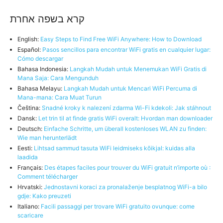
קרא בשפה אחרת
English:
Easy Steps to Find Free WiFi Anywhere: How to Download
Español:
Pasos sencillos para encontrar WiFi gratis en cualquier lugar:
Cómo descargar
Bahasa Indonesia:
Langkah Mudah untuk Menemukan WiFi Gratis di
Mana Saja: Cara Mengunduh
Bahasa Melayu:
Langkah Mudah untuk Mencari WiFi Percuma di
Mana-mana: Cara Muat Turun
Čeština:
Snadné kroky k nalezení zdarma Wi-Fi kdekoli: Jak stáhnout
Dansk:
Let trin til at finde gratis WiFi overalt: Hvordan man downloader
Deutsch:
Einfache Schritte, um überall kostenloses WLAN zu finden:
Wie man herunterlädt
Eesti:
Lihtsad sammud tasuta WiFi leidmiseks kõikjal: kuidas alla
laadida
Français:
Des étapes faciles pour trouver du WiFi gratuit n’importe où :
Comment télécharger
Hrvatski:
Jednostavni koraci za pronalaženje besplatnog WiFi-a bilo
gdje: Kako preuzeti
Italiano:
Facili passaggi per trovare WiFi gratuito ovunque: come
scaricare