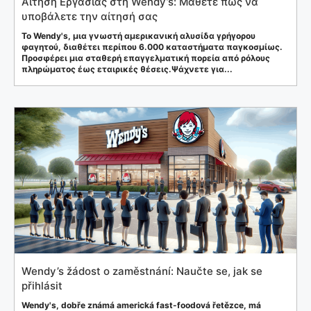
Αίτηση Εργασίας στη Wendy’s: Μάθετε πώς να
υποβάλετε την αίτησή σας
Το Wendy's, μια γνωστή αμερικανική αλυσίδα γρήγορου
φαγητού, διαθέτει περίπου 6.000 καταστήματα παγκοσμίως.
Προσφέρει μια σταθερή επαγγελματική πορεία από ρόλους
πληρώματος έως εταιρικές θέσεις.Ψάχνετε για...
Wendy’s žádost o zaměstnání: Naučte se, jak se
přihlásit
Wendy's, dobře známá americká fast-foodová řetězce, má