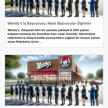
Wendy’s İş Başvurusu: Nasıl Başvurulur Öğrenin
Wendy's, dünyanın dört bir yanında yaklaşık 6,000 şubesi
bulunan tanınmış bir Amerikan fast-food zinciridir. Mürettebat
rollerinden iş dünyasındaki pozisyonlara sağlam bir kariyer yolunu
sunar.Rekabetçi ücret...