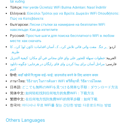
tải xuống
Türkçe:
Her yerde Ücretsiz WiFi Bulma Adımları: Nasıl İndirilir
Ελληνικά:
Εύκολοι Τρόποι για να Βρείτε Δωρεάν WiFi Οπουδήποτε:
Πώς να Κατεβάσετε
български:
Лесни стъпки за намиране на безплатен WiFi
навсякъде: Как да изтеглите
Русский:
Простые шаги для поиска бесплатного WiFi в любом
месте: как скачать
اردو:
ہر جگہ مفت وائی فائی تلاش کرنے کے آسان اقدامات: ڈاؤن لوڈ کرنے کا
طریقہ
العربية:
خطوات سهلة للعثور على واي فاي مجاني في أي مكان: كيفية التنزيل
فارسی:
مراحل آسان برای پیدا کردن وای فای رایگان در هرجایی: چگونه دانلود
کنیم
हिन्दी:
कहाँ खोजें नि:शुल्क वाई-फाई: डाउनलोड करने के लिए आसान कदम
ภาษาไทย:
วิธีง่ายๆ ในการค้นหา WiFi ฟรีที่ทุกที่: วิธีดาวน์โหลด
日本語:
どこでも無料のWiFiを見つける簡単な手順：ダウンロード方法
简体中文:
如何轻松找到任何地方的免费WiFi：下载方法
繁體中文:
在任何地方找到免費WiFi的簡單步驟：如何下載
한국어:
어디서나 무료 WiFi를 찾는 간단한 방법: 다운로드하는 방법
Others Languages