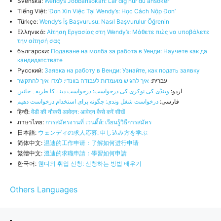
Svenska:
Wendys Jobbansökan: Lär dig hur du ansöker
Tiếng Việt:
‘Đơn Xin Việc Tại Wendy’s: Học Cách Nộp Đơn’
Türkçe:
Wendy’s İş Başvurusu: Nasıl Başvurulur Öğrenin
Ελληνικά:
Αίτηση Εργασίας στη Wendy’s: Μάθετε πώς να υποβάλετε
την αίτησή σας
български:
Подаване на молба за работа в Уенди: Научете как да
кандидатствате
Русский:
Заявка на работу в Венди: Узнайте, как подать заявку
עברית:
איך להגיש מועמדות לעבודה בוונדי: למדו איך להתקשר
اردو:
وینڈی کی نوکری کی درخواست: درخواست دینے کا طریقہ جانیں
فارسی:
درخواست شغل وندی: چگونه برای استخدام درخواست دهیم
हिन्दी:
वेंडी की नौकरी आवेदन: आवेदन कैसे करें सीखें
ภาษาไทย:
การสมัครงานที่ เวนดี้ส์: เรียนรู้วิธีการสมัคร
日本語:
ウェンディの求人応募: 申し込み方を学ぶ
简体中文:
温迪的工作申请：了解如何进行申请
繁體中文:
溫迪的求職申請：學習如何申請
한국어:
웬디의 취업 신청: 신청하는 방법 배우기
Others Languages