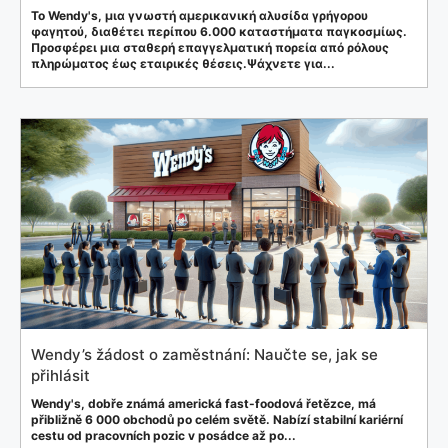
Το Wendy's, μια γνωστή αμερικανική αλυσίδα γρήγορου
φαγητού, διαθέτει περίπου 6.000 καταστήματα παγκοσμίως.
Προσφέρει μια σταθερή επαγγελματική πορεία από ρόλους
πληρώματος έως εταιρικές θέσεις.Ψάχνετε για...
Wendy’s žádost o zaměstnání: Naučte se, jak se
přihlásit
Wendy's, dobře známá americká fast-foodová řetězce, má
přibližně 6 000 obchodů po celém světě. Nabízí stabilní kariérní
cestu od pracovních pozic v posádce až po...