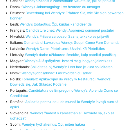
Čeština:
Wendy’s žádost o zaměstnání: Naučte se, jak se přihlásit
Dansk:
Wendys Jobansøgning: Lær hvordan du ansøger
Deutsch:
Bewerbung bei Wendy’s: Erfahren Sie, wie Sie sich bewerben
können
Eesti:
Wendy’s töötaotlus: Õpi, kuidas kandideerida
Français:
Candidature chez Wendy: Apprenez comment postuler
Hrvatski:
Wendy’s Prijava za posao: Saznajte kako se prijaviti
Italiano:
Domanda di Lavoro da Wendy: Scopri Come Fare Domanda
Latviešu:
Wendy’s Darba Pieteikums: Uzzini, Kā Pieteikties
Lietuvių:
Wendy’s darbo užklausa: Išmokite, kaip pateikti paraišką
Magyar:
Wendy’s Álláspályázat: Ismerd meg, hogyan jelentkezz
Nederlands:
Sollicitatie bij Wendy’s: Leer hoe je kunt solliciteren
Norsk:
Wendy’s jobbsøknad: Lær hvordan du søker
Polski:
Formularz Aplikacyjny do Pracy w Restauracji Wendy’s:
Dowiedz się, Jak Składać Podanie
Português:
Candidatura de Emprego no Wendy’s: Aprenda Como se
Candidatar
Română:
Aplicația pentru locul de muncă la Wendy’s: Învață cum să
aplici
Slovenčina:
Wendy’s žiadosť o zamestnanie: Dozviete sa, ako sa
uchádzať
Suomi:
Wendyn työhakemus: Opi, miten hakea