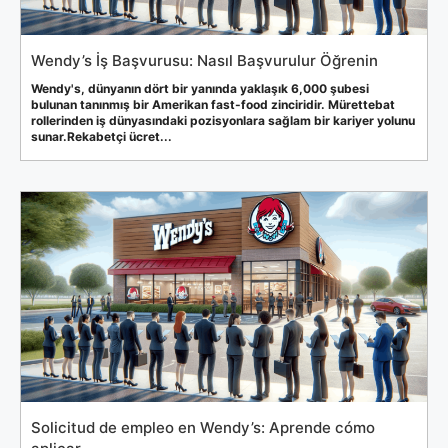
Wendy’s İş Başvurusu: Nasıl Başvurulur Öğrenin
Wendy's, dünyanın dört bir yanında yaklaşık 6,000 şubesi
bulunan tanınmış bir Amerikan fast-food zinciridir. Mürettebat
rollerinden iş dünyasındaki pozisyonlara sağlam bir kariyer yolunu
sunar.Rekabetçi ücret...
Solicitud de empleo en Wendy’s: Aprende cómo